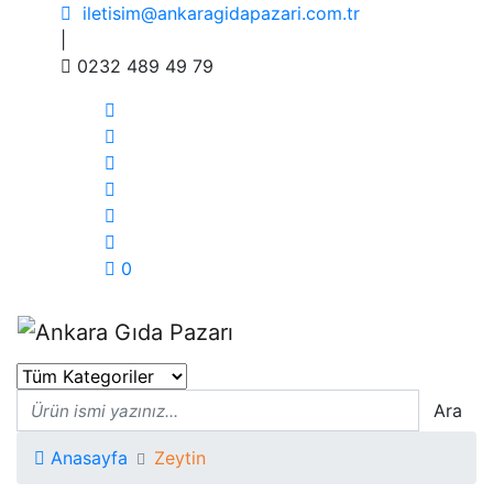
iletisim@ankaragidapazari.com.tr
|
0232 489 49 79
0
Ara
Anasayfa
Zeytin